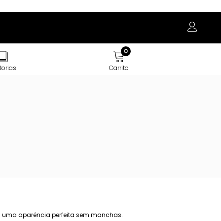
0
torias
Carrito
ara uma aparência perfeita sem manchas.