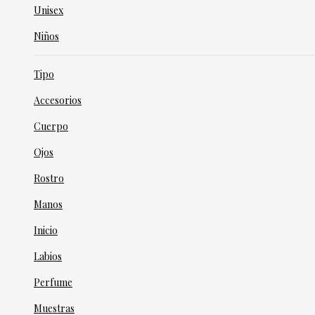
Unisex
Niños
Tipo
Accesorios
Cuerpo
Ojos
Rostro
Manos
Inicio
Labios
Perfume
Muestras