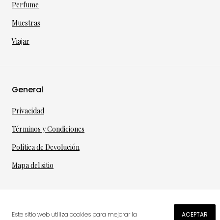
Perfume
Muestras
Viajar
General
Privacidad
Términos y Condiciones
Política de Devolución
Mapa del sitio
©
2026
·
per toi
gmbh
Este sitio web utiliza cookies para mejorar la
ACEPTAR