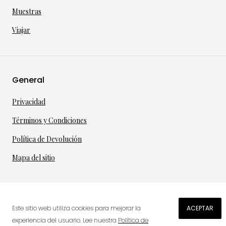
Muestras
Viajar
General
Privacidad
Términos y Condiciones
Política de Devolución
Mapa del sitio
©
2026
·
per toi
gmbh
Este sitio web utiliza cookies para mejorar la
ACEPTAR
experiencia del usuario. Lee nuestra
Política de