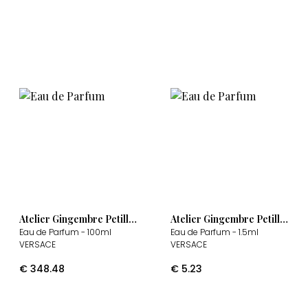
Atelier Gingembre Petillant
Atelier Gingembre Petillant
Eau de Parfum
- 100ml
Eau de Parfum
- 1.5ml
VERSACE
VERSACE
€
348.48
€
5.23