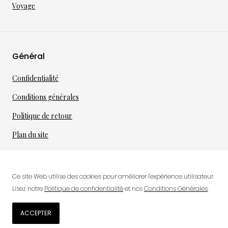
Voyage
Général
Confidentialité
Conditions générales
Politique de retour
Plan du site
Ce site Web utilise des cookies pour améliorer l'expérience utilisateur.
©
2026
·
per toi
gmbh
Lisez notre
Politique de confidentialité
et nos
Conditions Générales
.
0
ACCEPTER