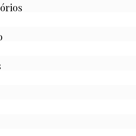
órios
o
s