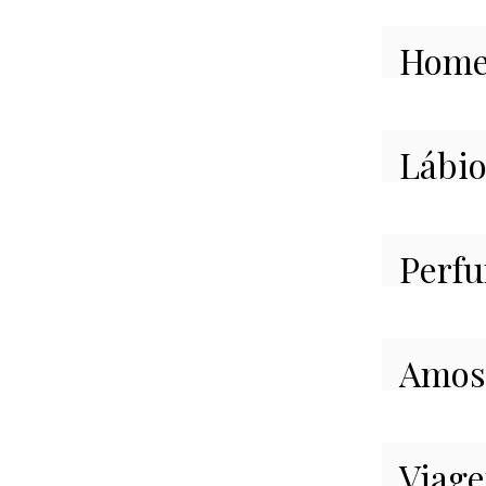
Hom
Lábio
Perf
Amos
Viag