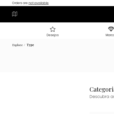
Orders are
not available
.
Desejos
Marc
Explore
Type
Categori
Descubra as