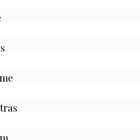
e
s
ume
tras
em