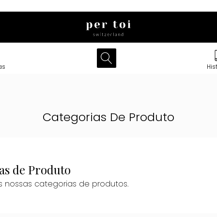
as
His
Categorias De Produto
as de Produto
 nossas categorias de produtos.