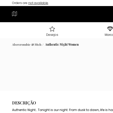
Orders are
not available
.
Desejos
Marc
Abercrombie & Fitch
Authentic Night Women
DESCRIÇÃO
Authentic Night… Tonight is our night. From dusk to dawn, life is ha