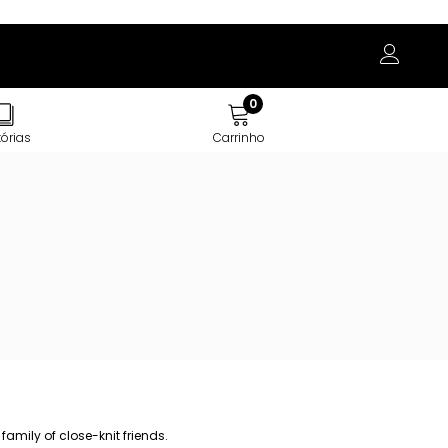
0
tórias
Carrinho
family of close-knit friends.