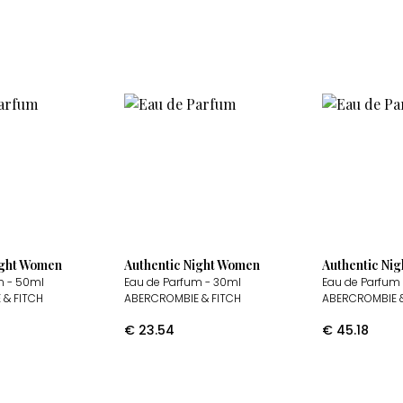
ight Women
Authentic Night Women
Authentic Ni
m
- 50ml
Eau de Parfum
- 30ml
Eau de Parfum
 & FITCH
ABERCROMBIE & FITCH
ABERCROMBIE &
€
23.54
€
45.18