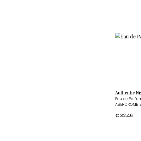
Authentic N
Eau de Parfu
ABERCROMBIE
€
32.46