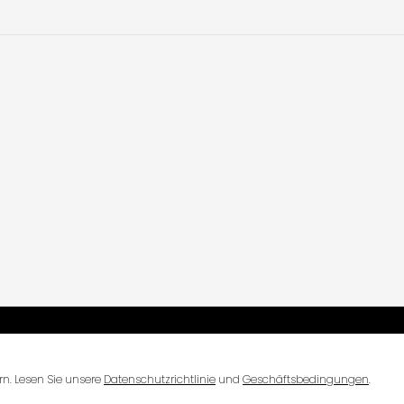
n. Lesen Sie unsere
Datenschutzrichtlinie
und
Geschäftsbedingungen
.