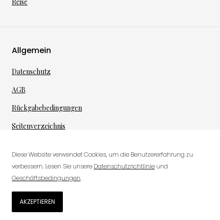
Reise
Allgemein
Datenschutz
AGB
Rückgabebedingungen
Seitenverzeichnis
Diese Website verwendet Cookies, um die Benutzererfahrung zu
verbessern. Lesen Sie unsere
Datenschutzrichtlinie
und
©
2026
·
per toi
gmbh
Geschäftsbedingungen
.
0
AKZEPTIEREN
Wunschliste
Marken
Geschichten
Warenkorb