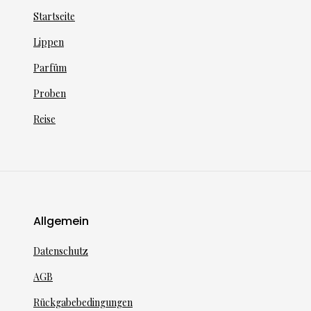
Startseite
Lippen
Parfüm
Proben
Reise
Allgemein
Datenschutz
AGB
Rückgabebedingungen