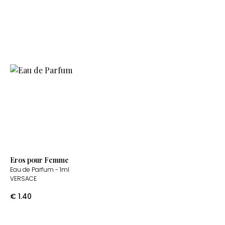
Eros pour Femme
Eau de Parfum
- 1ml
VERSACE
€
1.40