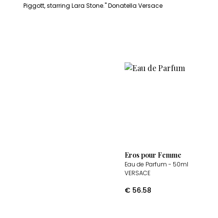
Piggott, starring Lara Stone." Donatella Versace
Eros pour Femme
Eau de Parfum
- 50ml
VERSACE
€
56.58