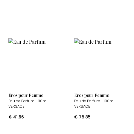
Eros pour Femme
Eros pour Femme
Eau de Parfum
- 30ml
Eau de Parfum
- 100ml
VERSACE
VERSACE
€
41.66
€
75.85