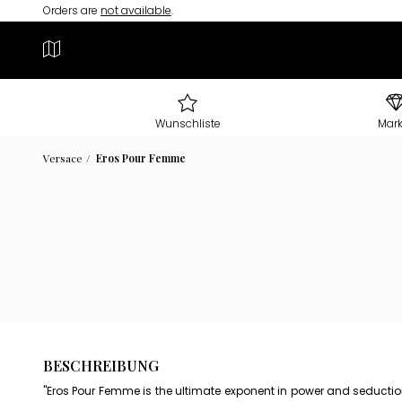
Orders are
not available
.
Wunschliste
Mar
Versace
Eros Pour Femme
BESCHREIBUNG
"Eros Pour Femme is the ultimate exponent in power and seductio